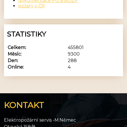
dokumentace PO a BOZP
požáry v ČR
STATISTIKY
Celkem:
455801
Měsíc:
9300
Den:
288
Online:
4
KONTAKT
Elektropožární servis -M.Němec
Otavská 158/8