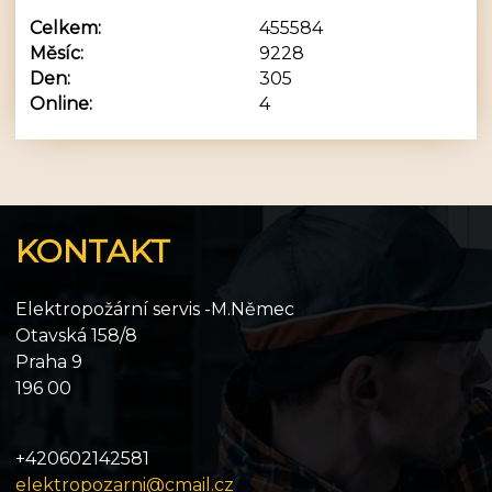
Celkem:
455584
Měsíc:
9228
Den:
305
Online:
4
KONTAKT
Elektropožární servis -M.Němec
Otavská 158/8
Praha 9
196 00
+420602142581
elektropozarni@cmail.cz