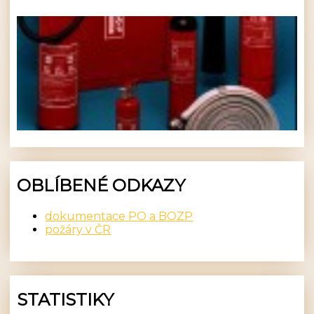
OBLÍBENÉ ODKAZY
dokumentace PO a BOZP
požáry v ČR
STATISTIKY